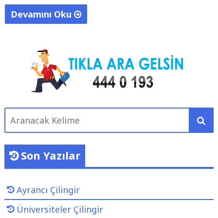
Devamını Oku
"
K
ı
z
ı
l
a
Aranacak
y
Kelime
Ç
i
Son Yazılar
l
i
Ayrancı Çilingir
n
g
Üniversiteler Çilingir