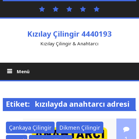
İçeriği
Anasayfa
Bize
sohbet
mobil
çilingir
Geç
Ulaşın
sohbet
Kızılay Çilingir 4440193
Kızılay Çilingir & Anahtarcı
Menü
Etiket:
kızılayda anahtarcı adresi
Çankaya Çilingir
Dikmen Çilingir
1