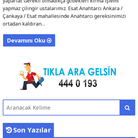
yaparlar. Gerekli olmadıkça göbekleri kırma işlemi
yapmaz çilingir ustalarımız. Esat Anahtarcı Ankara /
Çankaya / Esat mahallesinde Anahtarcı gereksinimizi
ortadan kaldıran…
Devamını Oku
"
E
s
a
t
Ç
i
Aranacak
l
Kelime
i
n
Son Yazılar
g