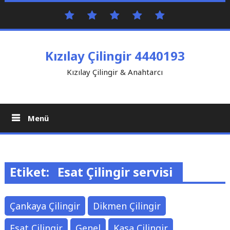
İçeriği
Anasayfa
Bize
sohbet
mobil
çilingir
Geç
Ulaşın
sohbet
Kızılay Çilingir 4440193
Kızılay Çilingir & Anahtarcı
Menü
Etiket:
Esat Çilingir servisi
Çankaya Çilingir
Dikmen Çilingir
Esat Çilingir
Genel
Kasa Çilingir